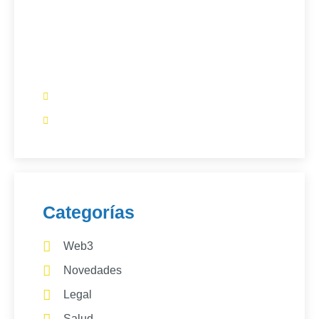
¿Tienes un artículo que
quieres que publiquemos?​
Comunícate con nosotros:
+57 3154601063
info@blockchaindc.co
Categorías
Web3
Novedades
Legal
Salud