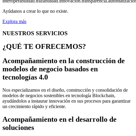
i
n
t
e
r
o
p
e
r
a
b
i
l
i
d
a
d
.
t
r
a
z
a
b
i
l
i
d
a
d
.
i
n
n
o
v
a
c
i
ó
n
.
t
r
a
n
s
p
a
r
e
n
c
i
a
.
a
u
t
o
m
a
t
i
z
a
c
i
ó
Ayúdanos a crear lo que no existe.
Explora más
NUESTROS SERVICIOS
¿QUÉ TE OFRECEMOS?
Acompañamiento en la construcción de
modelos de negocio basados en
tecnologías 4.0
Nos especializamos en el diseño, construcción y consolidación de
modelos de negocios sostenibles en tecnología Blockchain,
ayudándolos a instaurar innovación en sus procesos para garantizar
un crecimiento rápido y eficiente.
Acompañamiento en el desarrollo de
soluciones