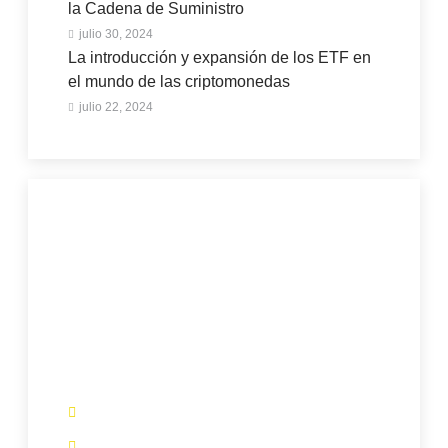
la Cadena de Suministro
julio 30, 2024
La introducción y expansión de los ETF en
el mundo de las criptomonedas
julio 22, 2024
¿Tienes un artículo que
quieres que
publiquemos?​
Comunícate con nosotros:
+57 3154601063
info@blockchaindc.co