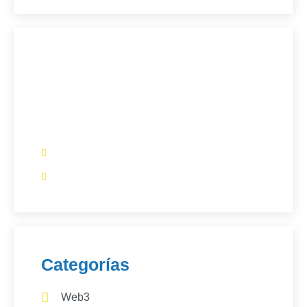
¿Tienes un artículo que
quieres que publiquemos?​
Comunícate con nosotros:
+57 3154601063
info@blockchaindc.co
Categorías
Web3